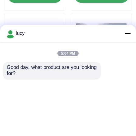
lucy
5:04 PM
Good day, what product are you looking 
for?
팽창 강도 14 MPa 고온 오
높은 온도 70 shore NBR O
링 대부분의 기름과 용매에
링 고압 환경에서 밀폐를 위
내성이 산업용 영구 밀폐 솔
한 신뢰할 수 있는 선택
루션
문의 보내기
문의 보내기
홈
사이트맵
연락처
Desktop Site
사이트맵
개인정보 보호 정책