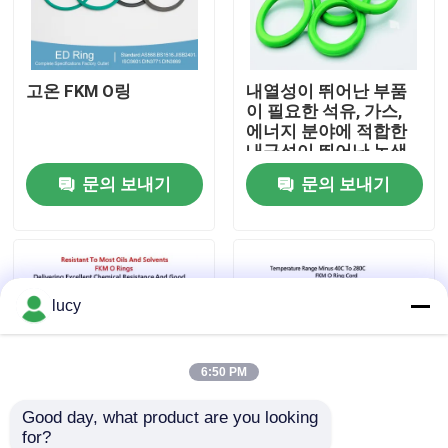
회사 소개
고온 FKM O링
내열성이 뛰어난 부품
이 필요한 석유, 가스,
공장 투어
에너지 분야에 적합한
내구성이 뛰어난 녹색
고온 O링
문의 보내기
문의 보내기
품질 관리
연락처
lucy
뉴스
모든 케이스
6:50 PM
Good day, what product are you looking 
충돌 O링
for?
대부분의 오일과 용매
온도 범위 마이너스