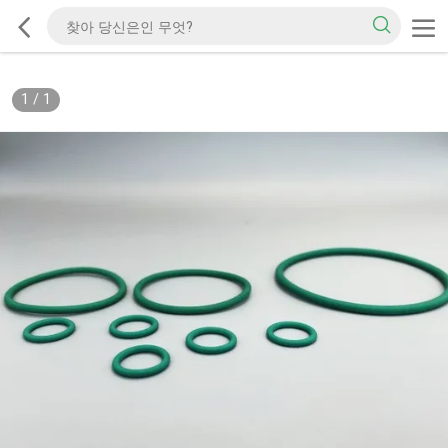
1
/
1