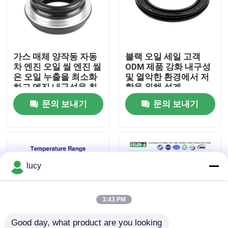
회사 소개
가스 매체 양작동 자동
블랙 오일 세일 고객
공장 투어
차 엔진 오일 씰 엔진 씰
ODM 제품 강화 내구성
은 오일 누출을 최소화
및 열악한 환경에서 저
하고 엔진 내구성을 최
항을 위해 설계
품질 관리
대화하도록 설계되었습
문의 보내기
문의 보내기
니다.
연락처
뉴스
lucy
모든 케이스
3:43 PM
충돌 O링
Good day, what product are you looking 