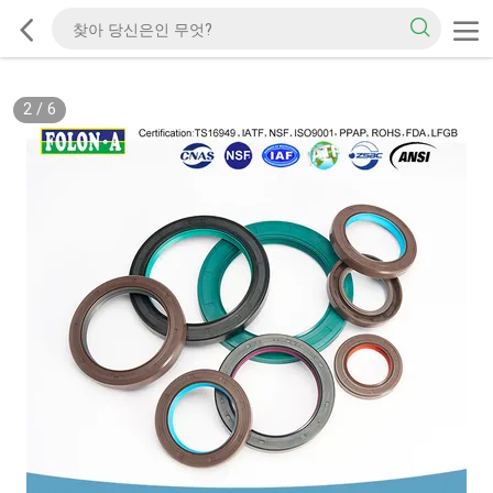
2
/
6