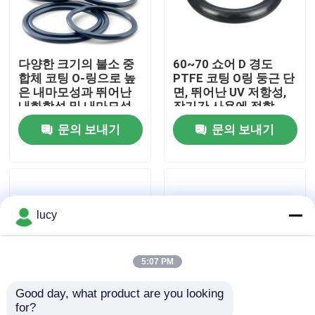
회사 소개
다양한 크기의 불소 중
60~70 쇼어 D 경도
합체 코팅 O-링으로 높
PTFE 코팅 O링 둥근 단
공장 투어
은 내마모성과 뛰어난
면, 뛰어난 UV 저항성,
내화학성 및 내마모성
장기간 사용에 적합
을 결합
문의 보내기
문의 보내기
품질 관리
연락처
lucy
뉴스
모든 케이스
5:07 PM
Good day, what product are you looking 
충돌 O링
for?
파열 때 연장 300%
경직 저항성 PTFE 코팅