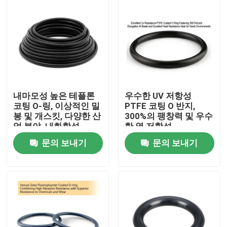
내마모성 높은 테플론
우수한 UV 저항성
코팅 O-링, 이상적인 밀
PTFE 코팅 O 반지,
봉 및 개스킷, 다양한 산
300%의 팽창력 및 우수
업 분야, 내화학성
한 열 저항성
문의 보내기
문의 보내기
홈
제품 소개
동영상