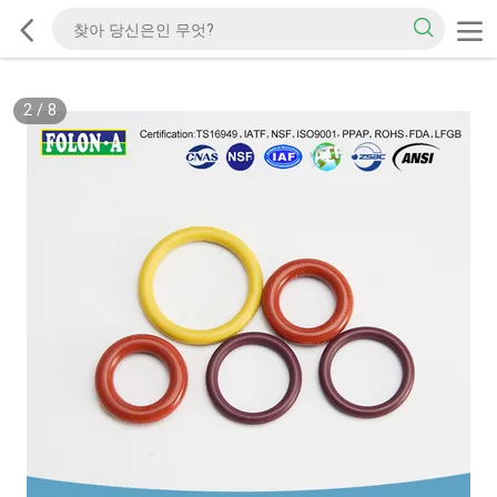
2
/
8