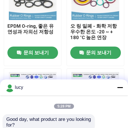
회사 소개
EPDM O-ring, 좋은 유
오 링 밀폐 - 화학 저항
연성과 자외선 저항성
우수한 온도 -20 ~ +
공장 투어
180 °C 높은 연장
문의 보내기
문의 보내기
품질 관리
연락처
lucy
뉴스
모든 케이스
5:28 PM
Good day, what product are you looking 
충돌 O링
for?
표준 크기 좋은 유연성
팽창 강도 경식 환경용