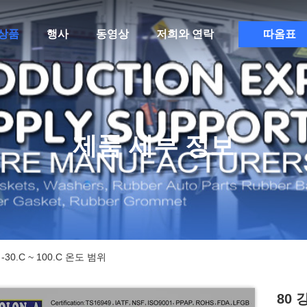
상품
행사
동영상
저희와 연락
따옴표
제품 세부 정보
30.C ~ 100.C 온도 범위
80 