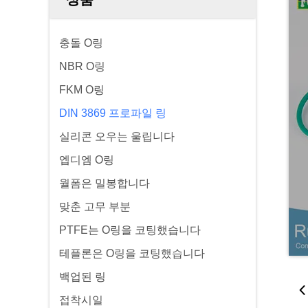
충돌 O링
NBR O링
FKM O링
DIN 3869 프로파일 링
실리콘 오우는 울립니다
엡디엠 O링
월폼은 밀봉합니다
맞춘 고무 부분
PTFE는 O링을 코팅했습니다
테플론은 O링을 코팅했습니다
백업된 링
접착시일