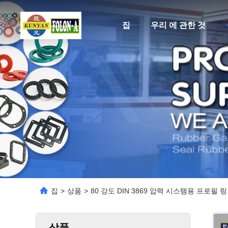
집
우리 에 관한 것
집
>
상품
>
80 강도 DIN 3869 압력 시스템용 프로필 링 -
상품