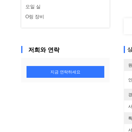
오일 실
O링 장비
저희와 연락
상
원
지금 연락하세요
경
사
특
서