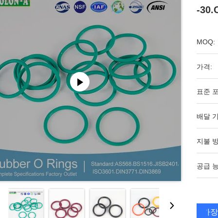
-30
MOQ:
가격:
표준 포
배달 기
지불 방
공급 능
가장