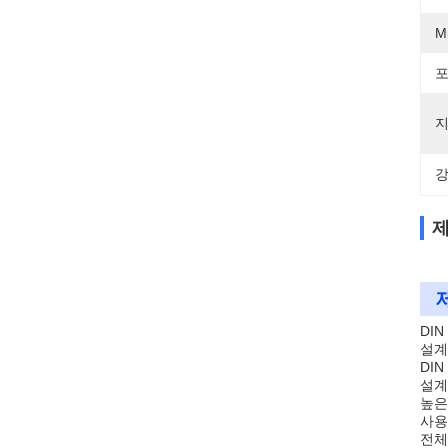
M
포
지
강
제
DI
설계
DI
설계
높은
사용
전체