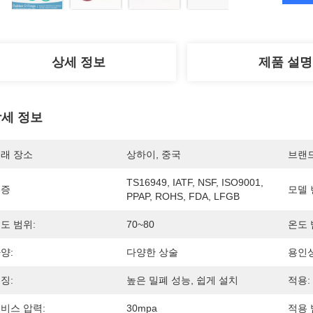
상세 정보
제품 설명
세 정보
래 장소
상하이, 중국
브랜
TS16949, IATF, NSF, ISO9001, 
인증
모델 
PPAP, ROHS, FDA, LFGB
도 범위:
70~80
온도 
양:
다양한 상술
용인성
징:
높은 밀폐 성능, 쉽게 설치
적용:
비스 압력:
30mpa
적용 