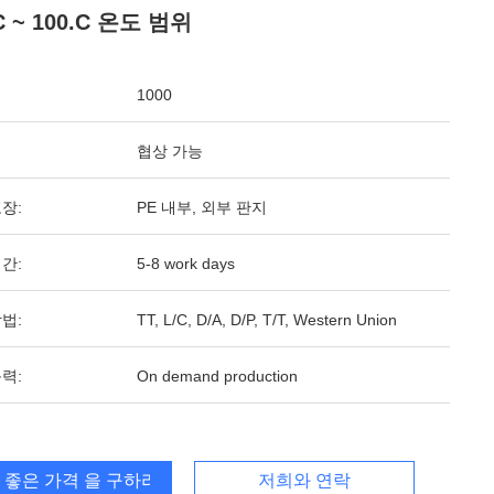
.C ~ 100.C 온도 범위
1000
협상 가능
장:
PE 내부, 외부 판지
간:
5-8 work days
법:
TT, L/C, D/A, D/P, T/T, Western Union
력:
On demand production
 좋은 가격 을 구하라
저희와 연락