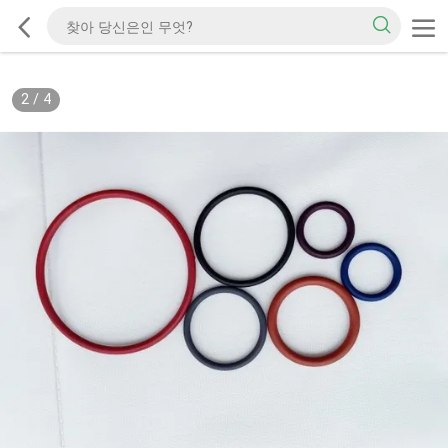
2
/
4