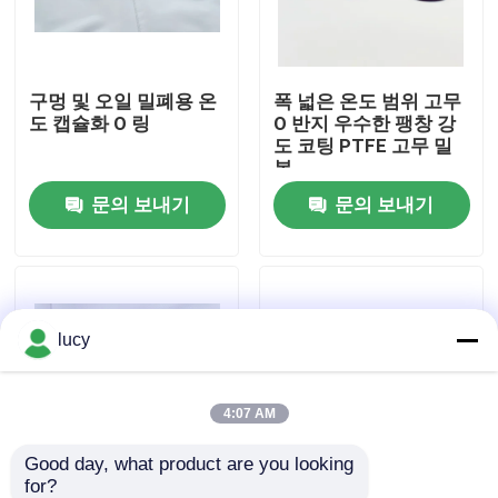
회사 소개
구멍 및 오일 밀폐용 온
폭 넓은 온도 범위 고무
도 캡슐화 O 링
O 반지 우수한 팽창 강
공장 투어
도 코팅 PTFE 고무 밀
봉
문의 보내기
문의 보내기
품질 관리
연락처
lucy
뉴스
모든 케이스
4:07 AM
Good day, what product are you looking 
충돌 O링
for?
내구성 있는 PTFE 코팅
코팅 검은색 1500 PSI