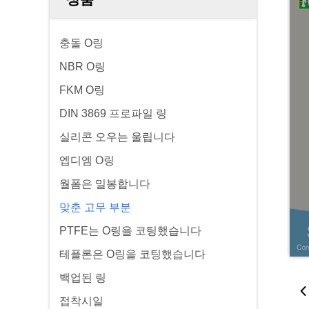
충돌 O링
NBR O링
FKM O링
DIN 3869 프로파일 링
실리콘 오우는 울립니다
엡디엠 O링
월폼은 밀봉합니다
맞춘 고무 부분
PTFE는 O링을 코팅했습니다
테플론은 O링을 코팅했습니다
백업된 링
접착시일