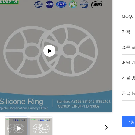
MOQ:
가격:
표준 포
배달 기
지불 방
공급 능
가장