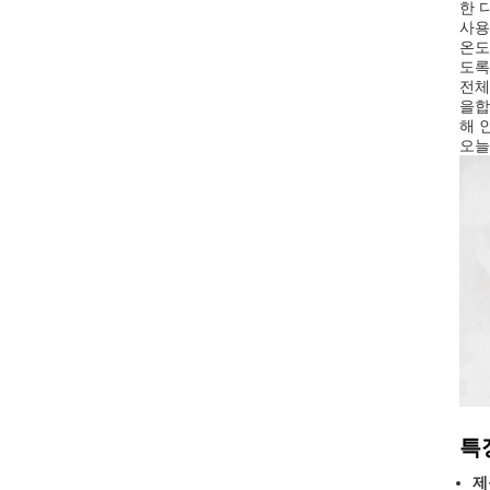
한 
사용
온도
도록
전체
을합
해 
오늘
특
제