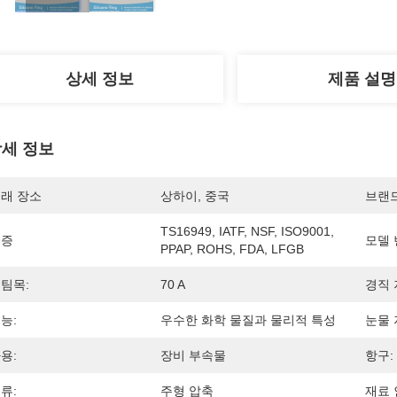
상세 정보
제품 설명
세 정보
래 장소
상하이, 중국
브랜
TS16949, IATF, NSF, ISO9001, 
인증
모델 
PPAP, ROHS, FDA, LFGB
팀목:
70 A
경직 
능:
우수한 화학 물질과 물리적 특성
눈물 
용:
장비 부속물
항구:
류:
주형 압축
재료 