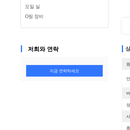
오일 실
O링 장비
저희와 연락
상
원
지금 연락하세요
버
성
사
종