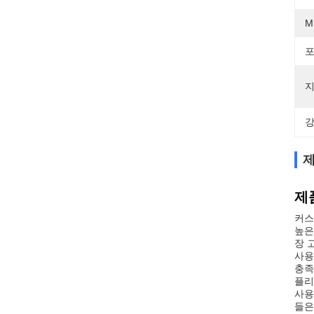
M
포
지
강
제
제
커스
높은
장 
사용
충족
플리
사용
들은