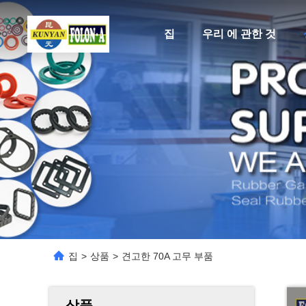
집
우리 에 관한 것
집
>
상품
>
견고한 70A 고무 부품
상품