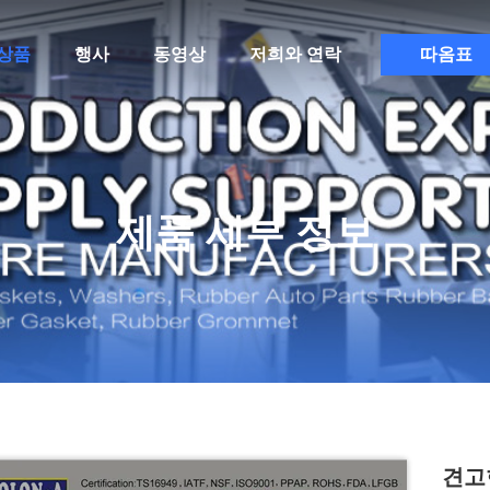
상품
행사
동영상
저희와 연락
따옴표
제품 세부 정보
견고