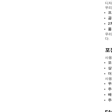
디자
우리
프
곰
2
품
우리
다.
포
사용
모
상
더
사용
우
주
배
주