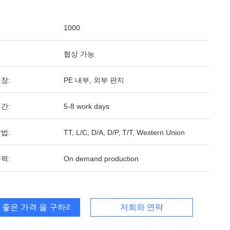
1000
협상 가능
장:
PE 내부, 외부 판지
간:
5-8 work days
법:
TT, L/C, D/A, D/P, T/T, Western Union
력:
On demand production
 좋은 가격 을 구하라
저희와 연락