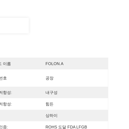
드 이름
FOLON.A
번호
공장
저항성:
내구성
저항성:
힘든
상하이
인증:
ROHS 도달 FDA LFGB