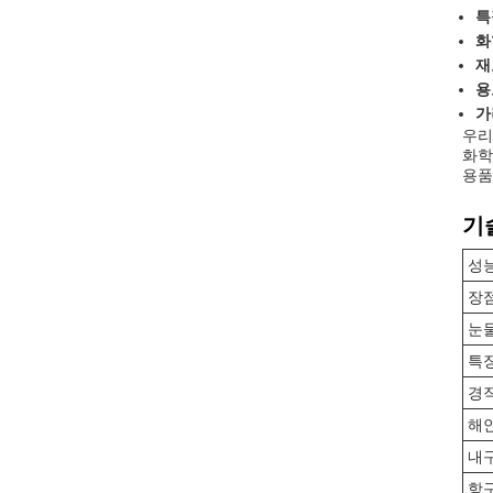
특
화
재
용
가
우리
화학
용품
기
성
장
눈
특
경
해
내
항