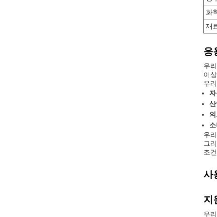
화
재
응
우리
이상
우리
자
산
의
소
우리
그리
조건
사
지
우리