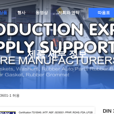
상품
행사
동영상
저희와 연락
따옴표
제품 세부 정보
3601-1 허용
DIN