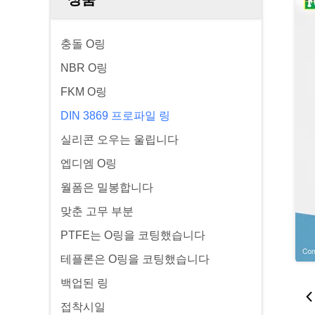
충돌 O링
NBR O링
FKM O링
DIN 3869 프로파일 링
실리콘 오우는 울립니다
엡디엠 O링
월폼은 밀봉합니다
맞춘 고무 부분
PTFE는 O링을 코팅했습니다
테플론은 O링을 코팅했습니다
백업된 링
접착시일