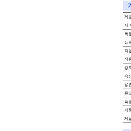
제
서
특
표
적
적
강
속
용
온
특
제
제