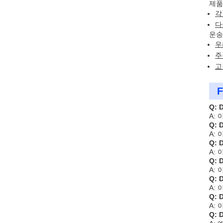
제품
각
다
운송
우
주
고
F
Q:
A:
Q:
A:
Q:
A:
Q:
A: 
Q:
A: 
Q:
A:
Q: