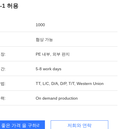
1-1 허용
1000
협상 가능
장:
PE 내부, 외부 판지
간:
5-8 work days
법:
TT, L/C, D/A, D/P, T/T, Western Union
력:
On demand production
 좋은 가격 을 구하라
저희와 연락