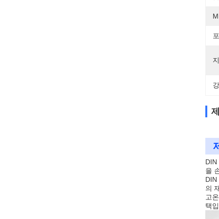
M
포
지
강
제
DI
을 
DI
의 
고온
택입