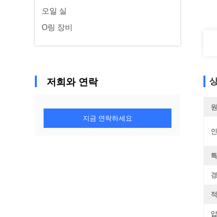
오일 실
O링 장비
저희와 연락
상
원
지금 연락하세요
특
경
적
압