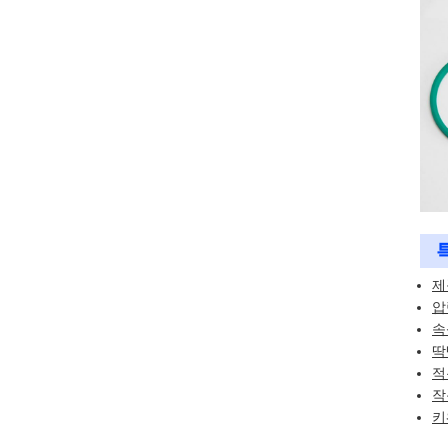
제
압
속
딱
적용
작
키