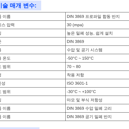
기술 매개 변수:
품 이름
DIN 3869 프로파일 합동 반지
비스 압력
30 (mpa)
징
높은 밀폐 성능, 쉽게 설치
준
DIN 3869
용
수압 및 공기 시스템
용 온도
-50°C ~ 150°C
도 범위
70 ~ 80
성
착용 저항
인성
ISO 3601-1
도 범위
-30°C ~ +100°C
징
마모 및 부식 저항성
품 이름
DIN 3869 수압 밀폐 고리
품 이름
DIN 3869 공기 밀폐 반지