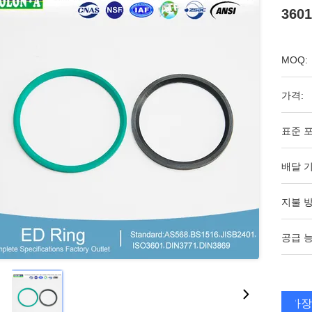
360
MOQ:
가격:
표준 포
배달 기
지불 방
공급 능
가장