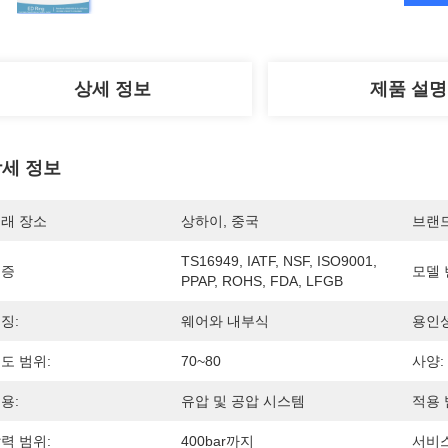
상세 정보
제품 설명
세 정보
래 장소
상하이, 중국
브랜
TS16949, IATF, NSF, ISO9001, 
인증
모델 
PPAP, ROHS, FDA, LFGB
징:
웨어와 내부식
용인성
도 범위:
70~80
사양:
용:
유압 및 공압 시스템
적용 
력 범위:
400bar까지
서비스