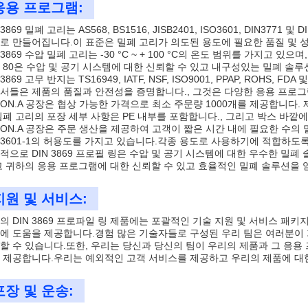
응용 프로그램:
 3869 밀폐 고리는 AS568, BS1516, JISB2401, ISO3601, DIN3
로 만들어집니다.이 표준은 밀폐 고리가 의도된 용도에 필요한 품질 및 
N 3869 수압 밀폐 고리는 -30 °C ~ + 100 °C의 온도 범위를 가지고
 ~ 80은 수압 및 공기 시스템에 대한 신뢰할 수 있고 내구성있는 밀폐 솔
 3869 고무 반지는 TS16949, IATF, NSF, ISO9001, PPAP, ROH
서들은 제품의 품질과 안전성을 증명합니다., 그것은 다양한 응용 프로그
LON.A 공장은 협상 가능한 가격으로 최소 주문량 1000개를 제공합니다.
밀폐 고리의 포장 세부 사항은 PE 내부를 포함합니다., 그리고 박스 바깥에
LON.A 공장은 주문 생산을 제공하여 고객이 짧은 시간 내에 필요한 수의 밀
O 3601-1의 허용도를 가지고 있습니다.각종 용도로 사용하기에 적합하도록
적으로 DIN 3869 프로필 링은 수압 및 공기 시스템에 대한 우수한 밀
고 귀하의 응용 프로그램에 대한 신뢰할 수 있고 효율적인 밀폐 솔루션을 
지원 및 서비스:
의 DIN 3869 프로파일 링 제품에는 포괄적인 기술 지원 및 서비스 패키
에 도움을 제공합니다.경험 많은 기술자들로 구성된 우리 팀은 여러분이 
할 수 있습니다.또한, 우리는 당신과 당신의 팀이 우리의 제품과 그 응용
 제공합니다.우리는 예외적인 고객 서비스를 제공하고 우리의 제품에 대
포장 및 운송: