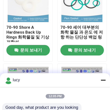
회사 소개
70-90 Shore A
70-90 셰어 대부분의
공장 투어
Hardness Back Up
화학 물질 과 온도 에 저
Rings 화학물질 및 기상
항 하는 단단성 백업 링
저항성
품질 관리
문의 보내기
문의 보내기
연락처
뉴스
lucy
모든 케이스
12:05 PM
충돌 O링
Good day, what product are you looking 