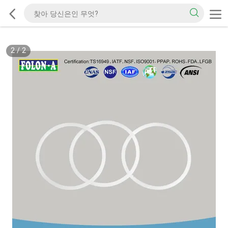
2
/
2