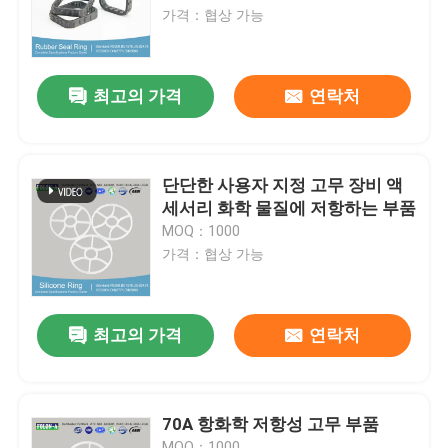
가격：협상 가능
회사 소개
최고의 가격
연락처
공장 투어
품질 관리
단단한 사용자 지정 고무 장비 액
세서리 화학 물질에 저항하는 부품
MOQ：1000
연락처
가격：협상 가능
뉴스
최고의 가격
연락처
모든 케이스
70A 항화학 저항성 고무 부품
충돌 O링
MOQ：1000