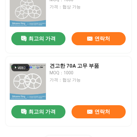
가격：협상 가능
NBR O링
FKM O링
최고의 가격
연락처
DIN 3869 프로파일 링
견고한 70A 고무 부품
MOQ：1000
실리콘 오우는 울립니다
가격：협상 가능
엡디엠 O링
최고의 가격
연락처
월폼은 밀봉합니다
맞춘 고무 부분