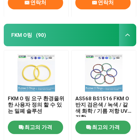
연락처
연락처
FKM O링
(90)
FKM O 링 요구 환경을위
AS568 BS1516 FKM O
한 사용자 정의 할 수 있
반지 검은색 / 녹색 / 갈
는 밀폐 솔루션
색 화학 / 기름 저항 UV
저항
최고의 가격
최고의 가격