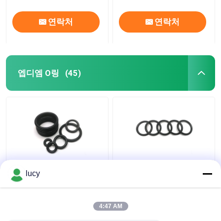
연락처
연락처
엡디엠 O링
(45)
70-80 견고성 EPDM 오
검은 맞춘 EPDM 링 개스
lucy
우는 의학 장비에서 검
킷 내약품성 전기 절연
은 낮은 투습 저항을 울
립니다
4:47 AM
최고의 가격
최고의 가격