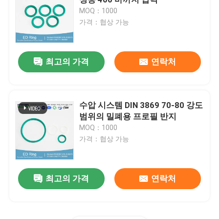
MOQ：1000
가격：협상 가능
NBR O링
FKM O링
최고의 가격
연락처
DIN 3869 프로파일 링
수압 시스템 DIN 3869 70-80 강도
범위의 밀폐용 프로필 반지
실리콘 오우는 울립니다
MOQ：1000
가격：협상 가능
엡디엠 O링
최고의 가격
연락처
월폼은 밀봉합니다
맞춘 고무 부분