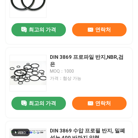
회사 소개
최고의 가격
연락처
공장 투어
품질 관리
DIN 3869 프로파일 반지,NBR,검
은
MOQ：1000
연락처
가격：협상 가능
뉴스
최고의 가격
연락처
모든 케이스
DIN 3869 수압 프로필 반지, 밀폐
충돌 O링
성능 400 바까지 압력