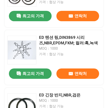
가격：협상 가능
최고의 가격
연락처
ED 텐션 링,DIN3869 시리
즈,NBR,EPDM,FKM; 컬러:흑,녹색
MOQ：1000
가격：협상 가능
최고의 가격
연락처
홈
제품 소개
ED 긴장 반지,NBR,검은
MOQ：1000
동영상
가격：협상 가능