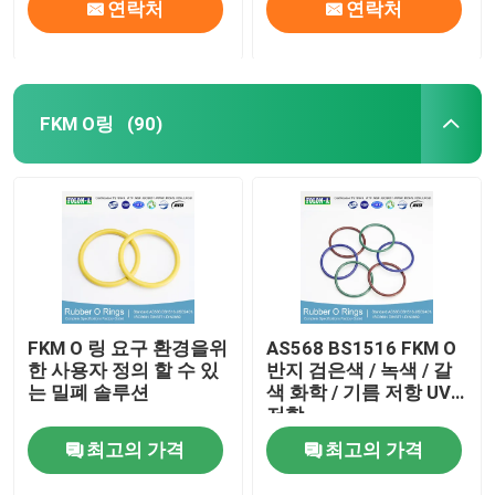
연락처
연락처
FKM O링
(90)
FKM O 링 요구 환경을위
AS568 BS1516 FKM O
한 사용자 정의 할 수 있
반지 검은색 / 녹색 / 갈
는 밀폐 솔루션
색 화학 / 기름 저항 UV
저항
최고의 가격
최고의 가격